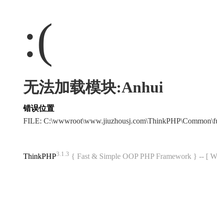
:(
无法加载模块:Anhui
错误位置
FILE: C:\wwwroot\www.jiuzhousj.com\ThinkPHP\Common\f
3.1.3
ThinkPHP
{ Fast & Simple OOP PHP Framework } -- 