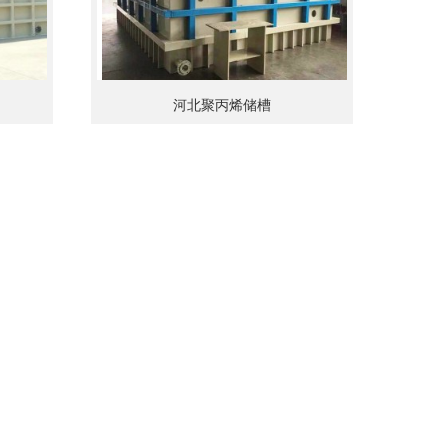
河北聚丙烯储槽