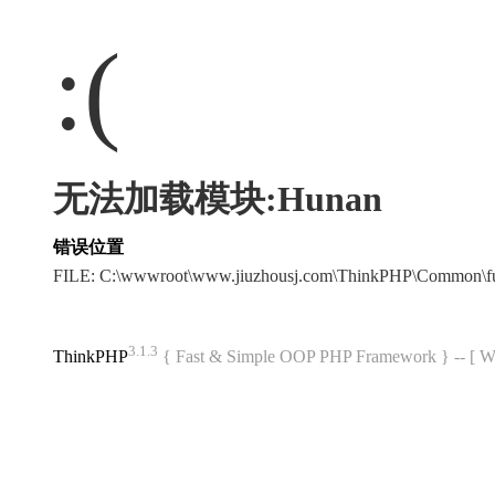
:(
无法加载模块:Hunan
错误位置
FILE: C:\wwwroot\www.jiuzhousj.com\ThinkPHP\Common\f
3.1.3
ThinkPHP
{ Fast & Simple OOP PHP Framework } -- 