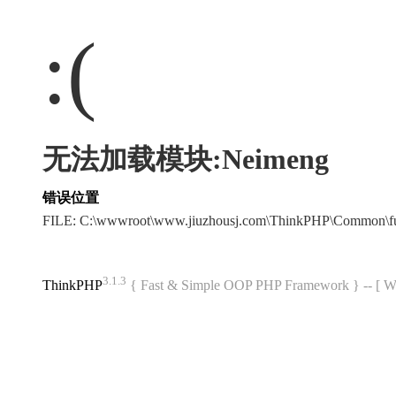
:(
无法加载模块:Neimeng
错误位置
FILE: C:\wwwroot\www.jiuzhousj.com\ThinkPHP\Common\f
3.1.3
ThinkPHP
{ Fast & Simple OOP PHP Framework } -- 