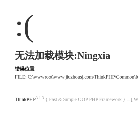
:(
无法加载模块:Ningxia
错误位置
FILE: C:\wwwroot\www.jiuzhousj.com\ThinkPHP\Common\f
3.1.3
ThinkPHP
{ Fast & Simple OOP PHP Framework } -- 