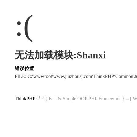
:(
无法加载模块:Shanxi
错误位置
FILE: C:\wwwroot\www.jiuzhousj.com\ThinkPHP\Common\f
3.1.3
ThinkPHP
{ Fast & Simple OOP PHP Framework } -- 