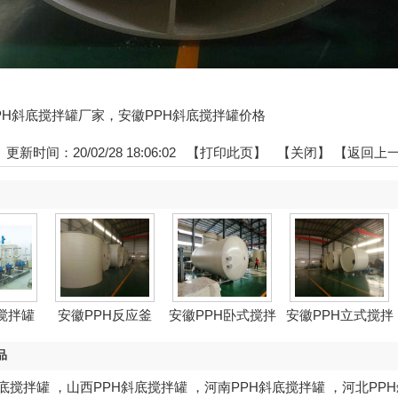
徽PPH斜底搅拌罐厂家，安徽PPH斜底搅拌罐价格
更新时间：20/02/28 18:06:02 【
打印此页
】 【
关闭
】
【返回上
搅拌罐
安徽PPH反应釜
安徽PPH卧式搅拌
安徽PPH立式搅拌
罐
罐
品
斜底搅拌罐
，
山西PPH斜底搅拌罐
，
河南PPH斜底搅拌罐
，
河北PP