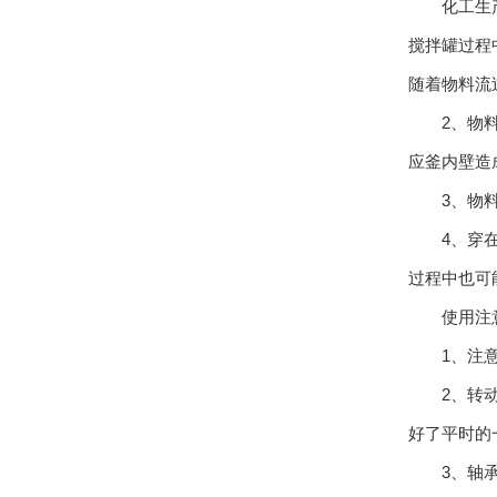
化工生产使
搅拌罐过程
随着物料流
2、物料在
应釜内壁造
3、物料
4、穿在操
过程中也可
使用注意
1、注意检
2、转动齿
好了平时的
3、轴承油