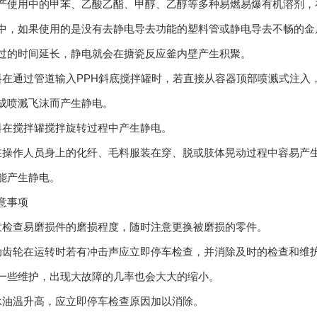
用中的甲苯、乙酸乙酯、甲醇、乙醇等多种易燃易爆有机溶剂，在
中，如果使用的是没有去静电导去功能的塑料管或静电导去不畅的金属
过的时间延长，静电就会在搪瓷反应釜内壁产生积聚。
通过管道输入PPH斜底搅拌罐时，若直接从容器顶部喷溅式注入
成喷溅飞沫而产生静电。
在搅拌罐搅拌旋转过程中产生静电。
作人员身上的化纤、毛料服装在穿、脱或肢体晃动过程中容易产生
能产生静电。
事项
查易磨损件的磨损程度，随时注意更换被磨损的零件。
轮在运转时若有冲击声应立即停车检查，并消除及时的检查和维护
一些维护，出现大故障的几率也会大大的缩小。
温升高，应立即停车检查原因加以消除。