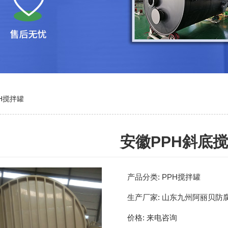
H搅拌罐
安徽PPH斜底
产品分类:
PPH搅拌罐
生产厂家:
山东九州阿丽贝防
价格:
来电咨询