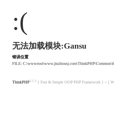
:(
无法加载模块:Gansu
错误位置
FILE: C:\wwwroot\www.jiuzhousj.com\ThinkPHP\Common\f
3.1.3
ThinkPHP
{ Fast & Simple OOP PHP Framework } -- 