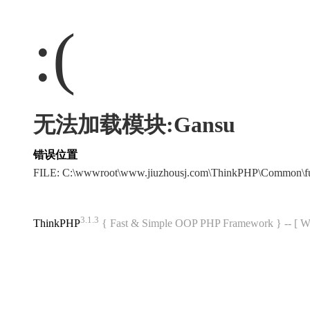
:(
无法加载模块:Gansu
错误位置
FILE: C:\wwwroot\www.jiuzhousj.com\ThinkPHP\Common\f
3.1.3
ThinkPHP
{ Fast & Simple OOP PHP Framework } -- 