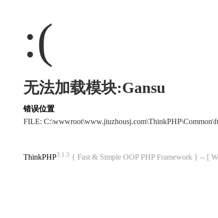
:(
无法加载模块:Gansu
错误位置
FILE: C:\wwwroot\www.jiuzhousj.com\ThinkPHP\Common\f
3.1.3
ThinkPHP
{ Fast & Simple OOP PHP Framework } -- 